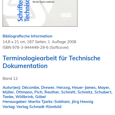
NORDIC TechKomm Kopenhagen
23.-24. September 2026
tekom-Jahrestagung 2026
10.-12. November, 2026 in Stuttgart
Bibliografische Information
Mitglied werden
14,8 x 21 cm, 187 Seiten, 1. Auflage 2008
Expertenrat
ISBN 978-3-944449-29-6 (Softcover)
Publikationen
Terminologiearbeit für Technische
Stellenangebote
Dokumentation
Stellengesuche
Dienstleister
Band 12
Regionalgruppen
Downloadbereich
Autor(en): Décombe, Drewer, Herzog, Heuer-James, Mayer,
Müller, Ottmann, Pich, Reuther, Schmitt, Schmitz, Schubert,
Tanke, Wöllbrink, Göbel
Herausgeber: Marita Tjarks-Sobhani, Jörg Hennig
Verlag: Verlag Schmidt-Römhild