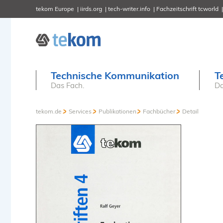
tekom Europe
iirds.org
tech-writer.info
Fachzeitschrift tcworld
Technische Kommunikation
T
Das Fach.
Da
tekom.de
Services
Publikationen
Fachbücher
Detail