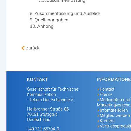
Zusammenfassung
Zusammenfassung und Ausblick
Quellenangaben
Anhang
zurück
KONTAKT
INFORMATION
Gesellschaft für Technische
Kontakt
Kommunikation
Presse
– tekom Deutschland e.V.
Mediadaten und
Marketingvorscha
Heilbronner Straße 86
Infomaterialien
70191 Stuttgart
Mitglied werden
Deutschland
Karriere
Vertriebsproduk
+49 711 65704-0