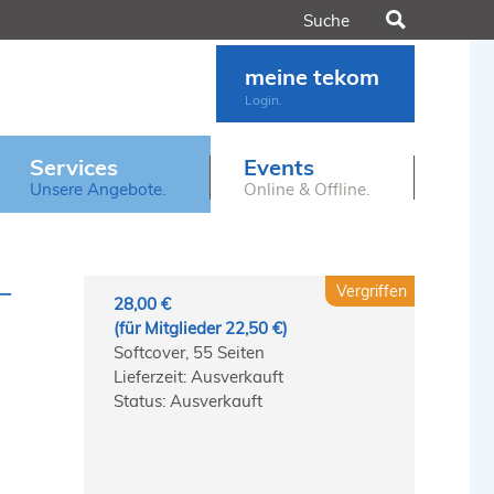
Suchen
meine tekom
Login.
Services
Events
Unsere Angebote.
Online & Offline.
─
Vergriffen
28,00 €
(für Mitglieder 22,50 €)
Softcover, 55 Seiten
Lieferzeit: Ausverkauft
Status: Ausverkauft