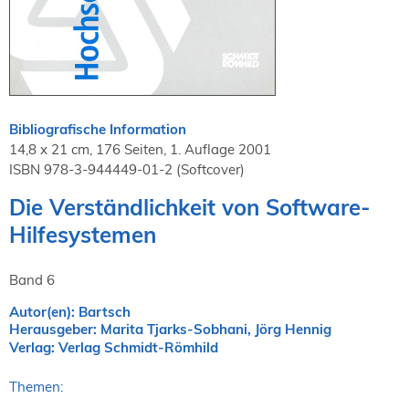
NORDIC TechKomm Kopenhagen
23.-24. September 2026
tekom-Jahrestagung 2026
10.-12. November, 2026 in Stuttgart
Bibliografische Information
Mitglied werden
14,8 x 21 cm, 176 Seiten, 1. Auflage 2001
Expertenrat
ISBN 978-3-944449-01-2 (Softcover)
Publikationen
Die Verständlichkeit von Software-
Stellenangebote
Hilfesystemen
Stellengesuche
Dienstleister
Band 6
Regionalgruppen
Downloadbereich
Autor(en): Bartsch
Herausgeber: Marita Tjarks-Sobhani, Jörg Hennig
Verlag: Verlag Schmidt-Römhild
Themen: