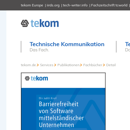
tekom Europe
iirds.org
tech-writer.info
Fachzeitschrift tcworld
Technische Kommunikation
T
Das Fach.
Da
tekom.de
Services
Publikationen
Fachbücher
Detail