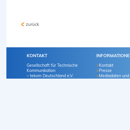
zurück
KONTAKT
INFORMATION
Gesellschaft für Technische
Kontakt
Kommunikation
Presse
– tekom Deutschland e.V.
Mediadaten und
Marketingvorscha
Heilbronner Straße 86
Infomaterialien
70191 Stuttgart
Mitglied werden
Deutschland
Karriere
Vertriebsproduk
+49 711 65704-0
info
@
tekom.org
www.tekom.de
© 2026 tcworld GmbH