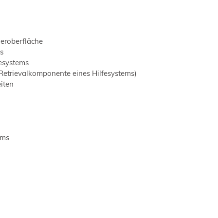
eroberfläche
s
fesystems
Retrievalkomponente eines Hilfesystems)
iten
ems