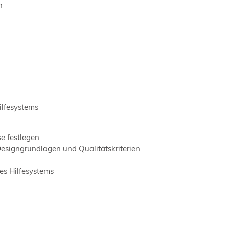
n
ilfesystems
se festlegen
 Designgrundlagen und Qualitätskriterien
es Hilfesystems