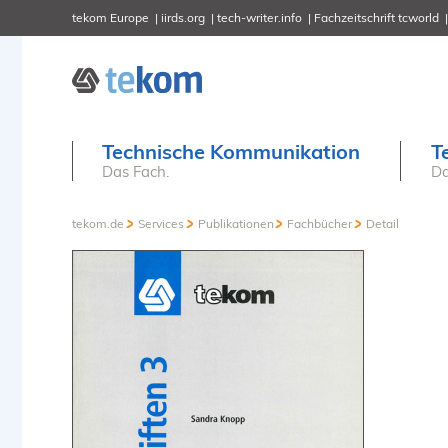
tekom Europe
iirds.org
tech-writer.info
Fachzeitschrift tcworld
Technische Kommunikation
T
Das Fach.
Da
tekom.de
Services
Publikationen
Fachbücher
Detail