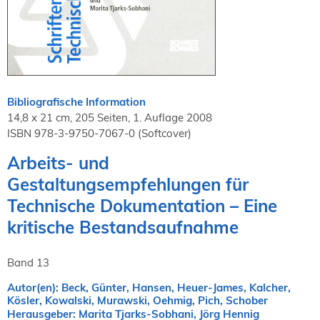
NORDIC TechKomm Kopenhagen
23.-24. September 2026
tekom-Jahrestagung 2026
10.-12. November, 2026 in Stuttgart
Bibliografische Information
Mitglied werden
14,8 x 21 cm, 205 Seiten, 1. Auflage 2008
Expertenrat
ISBN 978-3-9750-7067-0 (Softcover)
Publikationen
Arbeits- und
Stellenangebote
Gestaltungsempfehlungen für
Stellengesuche
Technische Dokumentation – Eine
Dienstleister
Regionalgruppen
kritische Bestandsaufnahme
Downloadbereich
Band 13
Autor(en): Beck, Günter, Hansen, Heuer-James, Kalcher,
Kösler, Kowalski, Murawski, Oehmig, Pich, Schober
Herausgeber: Marita Tjarks-Sobhani, Jörg Hennig