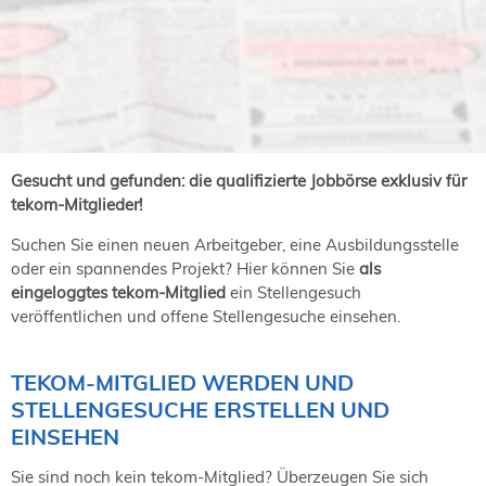
NORDIC TechKomm Kopenhagen
23.-24. September 2026
tekom-Jahrestagung 2026
10.-12. November, 2026 in Stuttgart
Mitglied werden
Gesucht und gefunden: die qualifizierte Jobbörse exklusiv für
Expertenrat
tekom-Mitglieder!
Publikationen
Suchen Sie einen neuen Arbeitgeber, eine Ausbildungsstelle
Stellenangebote
oder ein spannendes Projekt? Hier können Sie
als
Stellengesuche
eingeloggtes tekom-Mitglied
ein Stellengesuch
Dienstleister
veröffentlichen und offene Stellengesuche einsehen.
Regionalgruppen
Downloadbereich
TEKOM-MITGLIED WERDEN UND
STELLENGESUCHE ERSTELLEN UND
EINSEHEN
Sie sind noch kein tekom-Mitglied? Überzeugen Sie sich