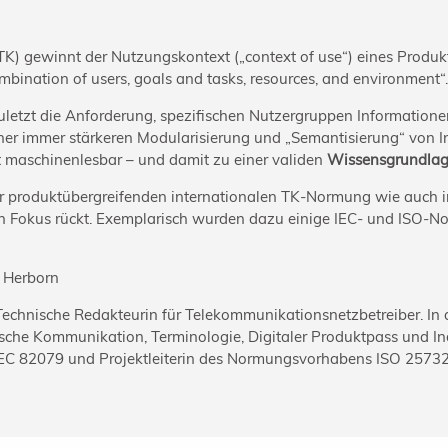
K) gewinnt der Nutzungskontext („context of use“) eines Produk
bination of users, goals and tasks, resources, and environment“.
letzt die Anforde­rung, spezifischen Nutzergruppen Informationen
er immer stärkeren Modula­ri­sierung und „Semanti­sierung“ von 
nt maschinenlesbar – und damit zu einer validen
Wissensgrundlage
 der produktübergreifenden internationalen TK-Nor­mung wie auc
 Fokus rückt. Exemplarisch wurden dazu einige IEC- und ISO-Norme
, Herborn
 Technische Redakteurin für Telekommunikations­netzbetreiber. I
sche Kommunikation, Terminologie, Digitaler Produktpass und Indu
IEC 82079 und Projektleiterin des Normungsvorhabens ISO 25732