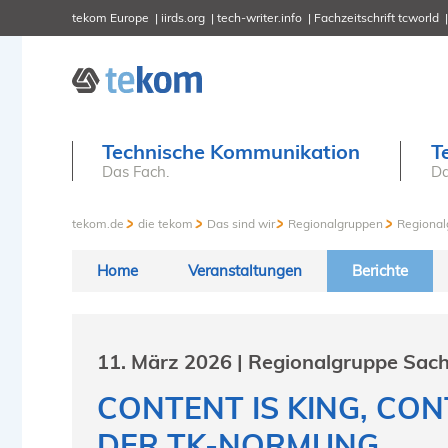
tekom Europe
iirds.org
tech-writer.info
Fachzeitschrift tcworld
Technische Kommunikation
T
Das Fach.
Da
tekom.de
die tekom
Das sind wir
Regionalgruppen
Regional
Home
Veranstaltungen
Berichte
11. März 2026 | Regionalgruppe Sac
CONTENT IS KING, CO
DER TK-NORMUNG