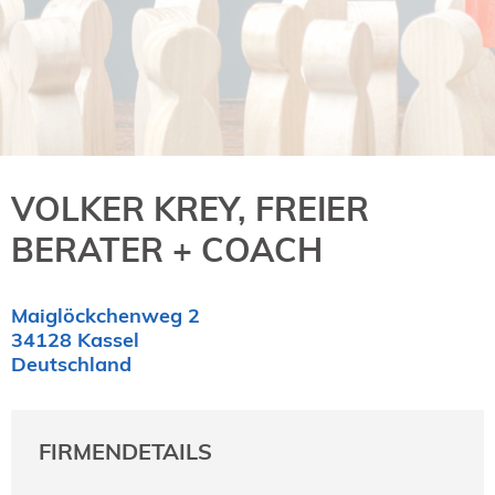
NORDIC TechKomm Kopenhagen
23.-24. September 2026
tekom-Jahrestagung 2026
10.-12. November, 2026 in Stuttgart
Mitglied werden
VOLKER KREY, FREIER
Expertenrat
Publikationen
BERATER + COACH
Stellenangebote
Stellengesuche
Maiglöckchenweg 2
Dienstleister
34128 Kassel
Regionalgruppen
Deutschland
Downloadbereich
FIRMENDETAILS