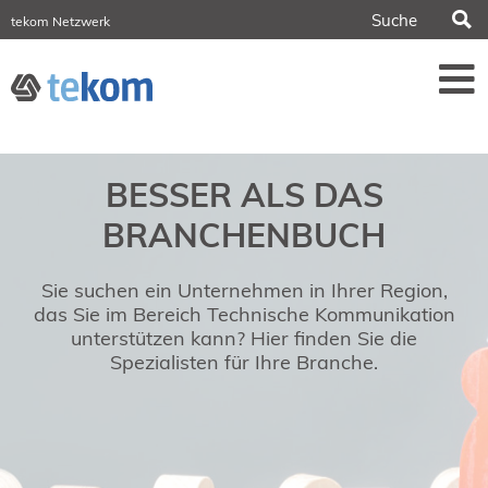
S
tekom Netzwerk
tekom Europe
iirds.org
tech-writer.info
Fachzeitschrift tcworld
Fachzeitschrift tk
Tagungen
BESSER ALS DAS
NORDIC TechKomm Stockholm
18.-19. März 2027
BRANCHENBUCH
Information Energy
21.-23. April 2027 Online
Sie suchen ein Unternehmen in Ihrer Region,
tekom-Festival
7.-8. Mai 2026 in St. Leon-Rot
das Sie im Bereich Technische Kommunikation
unterstützen kann? Hier finden Sie die
tcworld China
Spezialisten für Ihre Branche.
20.-21. Mai 2027 in Shanghai
Evolution of TC
2.-3. Juni 2026 in Sofia
FokusTag DPP
19. Juni 2026 in Wiesbaden