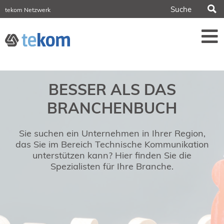
S
tekom Netzwerk
tekom Europe
iirds.org
tech-writer.info
Fachzeitschrift tcworld
Fachzeitschrift tk
Tagungen
BESSER ALS DAS
NORDIC TechKomm Stockholm
18.-19. März 2027
BRANCHENBUCH
Information Energy
21.-23. April 2027 Online
Sie suchen ein Unternehmen in Ihrer Region,
tekom-Festival
7.-8. Mai 2026 in St. Leon-Rot
das Sie im Bereich Technische Kommunikation
unterstützen kann? Hier finden Sie die
tcworld China
Spezialisten für Ihre Branche.
20.-21. Mai 2027 in Shanghai
Evolution of TC
2.-3. Juni 2026 in Sofia
FokusTag DPP
19. Juni 2026 in Wiesbaden