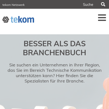
S
tekom Netzwerk
tekom Europe
iirds.org
tech-writer.info
Fachzeitschrift tcworld
Fachzeitschrift tk
Tagungen
BESSER ALS DAS
NORDIC TechKomm Stockholm
18.-19. März 2027
BRANCHENBUCH
Information Energy
21.-23. April 2027 Online
Sie suchen ein Unternehmen in Ihrer Region,
tekom-Festival
7.-8. Mai 2026 in St. Leon-Rot
das Sie im Bereich Technische Kommunikation
unterstützen kann? Hier finden Sie die
tcworld China
Spezialisten für Ihre Branche.
20.-21. Mai 2027 in Shanghai
Evolution of TC
2.-3. Juni 2026 in Sofia
FokusTag DPP
19. Juni 2026 in Wiesbaden