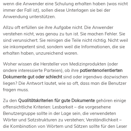
NORDIC TechKomm Kopenhagen
wenn die Anwender eine Schulung erhalten haben (was nicht
23.-24. September 2026
immer der Fall ist), sollen diese Unterlagen sie bei der
Anwendung unterstützen.
tekom-Jahrestagung 2026
10.-12. November, 2026 in Stuttgart
Allzu oft erfüllen sie ihre Aufgabe nicht. Die Anwender
verstehen nicht, was genau zu tun ist. Sie machen Fehler. Sie
sind verunsichert. Sie reinigen die Teile nicht richtig. Nicht weil
Mitglied werden
sie inkompetent sind, sondern weil die Informationen, die sie
Expertenrat
erhalten haben, unzureichend waren.
Publikationen
Woher wissen die Hersteller von Medizinprodukten (oder
Stellenangebote
andere interessierte Parteien), ob ihre
patientenorientierten
Stellengesuche
Dokumente gut oder schlecht
sind oder irgendwo dazwischen
liegen? Die Antwort lautet, wie so oft, dass man die Benutzer
Dienstleister
fragen muss.
Regionalgruppen
Downloadbereich
Zu den
Qualitätskriterien für gute Dokumente
gehören einige
offensichtliche Kriterien: Lesbarkeit – die vorgesehene
Benutzergruppe sollte in der Lage sein, die verwendeten
Wörter und Satzstrukturen zu verstehen; Verständlichkeit –
die Kombination von Wörtern und Sätzen sollte für den Leser