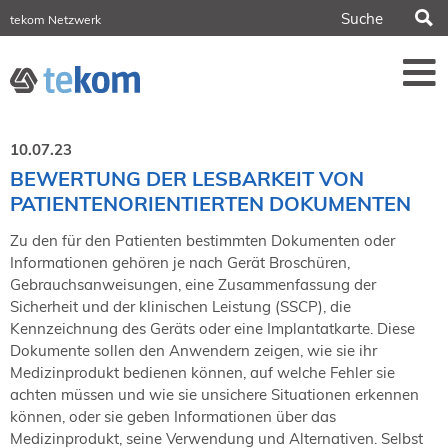
S
tekom Netzwerk
tekom Europe
iirds.org
tech-writer.info
Fachzeitschrift tcworld
Fachzeitschrift tk
Tagungen
10.07.23
NORDIC TechKomm Stockholm
BEWERTUNG DER LESBARKEIT VON
18.-19. März 2027
PATIENTENORIENTIERTEN DOKUMENTEN
Information Energy
21.-23. April 2027 Online
Zu den für den Patienten bestimmten Dokumenten oder
Informationen gehören je nach Gerät Broschüren,
tekom-Festival
7.-8. Mai 2026 in St. Leon-Rot
Gebrauchsanweisungen, eine Zusammenfassung der
Sicherheit und der klinischen Leistung (SSCP), die
tcworld China
Kennzeichnung des Geräts oder eine Implantatkarte. Diese
20.-21. Mai 2027 in Shanghai
Dokumente sollen den Anwendern zeigen, wie sie ihr
Evolution of TC
Medizinprodukt bedienen können, auf welche Fehler sie
2.-3. Juni 2026 in Sofia
achten müssen und wie sie unsichere Situationen erkennen
FokusTag DPP
können, oder sie geben Informationen über das
19. Juni 2026 in Wiesbaden
Medizinprodukt, seine Verwendung und Alternativen. Selbst