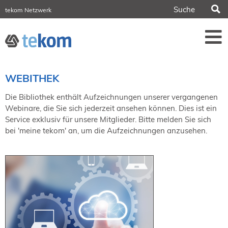
S
tekom Netzwerk
tekom Europe
iirds.org
tech-writer.info
Fachzeitschrift tcworld
Fachzeitschrift tk
Tagungen
WEBITHEK
NORDIC TechKomm Stockholm
18.-19. März 2027
Die Bibliothek enthält Aufzeichnungen unserer vergangenen
Webinare, die Sie sich jederzeit ansehen können. Dies ist ein
Information Energy
Service exklusiv für unsere Mitglieder. Bitte melden Sie sich
21.-23. April 2027 Online
bei 'meine tekom' an, um die Aufzeichnungen anzusehen.
tekom-Festival
7.-8. Mai 2026 in St. Leon-Rot
tcworld China
20.-21. Mai 2027 in Shanghai
Evolution of TC
2.-3. Juni 2026 in Sofia
FokusTag DPP
19. Juni 2026 in Wiesbaden