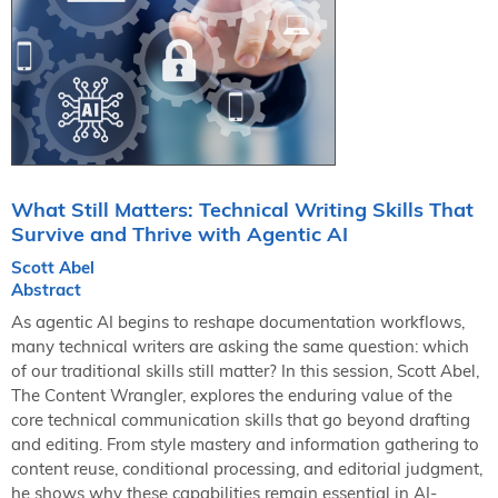
NORDIC TechKomm Kopenhagen
23.-24. September 2026
tekom-Jahrestagung 2026
10.-12. November, 2026 in Stuttgart
Mitglied werden
Expertenrat
What Still Matters: Technical Writing Skills That
Publikationen
Survive and Thrive with Agentic AI
Stellenangebote
Scott Abel
Stellengesuche
Abstract
Dienstleister
As agentic AI begins to reshape documentation workflows,
Regionalgruppen
many technical writers are asking the same question: which
of our traditional skills still matter? In this session, Scott Abel,
Downloadbereich
The Content Wrangler, explores the enduring value of the
core technical communication skills that go beyond drafting
and editing. From style mastery and information gathering to
content reuse, conditional processing, and editorial judgment,
he shows why these capabilities remain essential in AI-