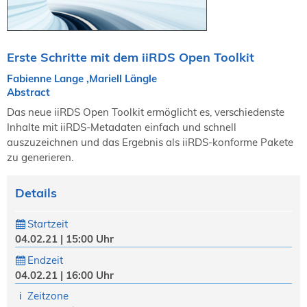
NORDIC TechKomm Kopenhagen
23.-24. September 2026
tekom-Jahrestagung 2026
10.-12. November, 2026 in Stuttgart
Erste Schritte mit dem iiRDS Open Toolkit
Fabienne Lange ,Mariell Längle
Abstract
Mitglied werden
Das neue iiRDS Open Toolkit ermöglicht es, verschiedenste
Expertenrat
Inhalte mit iiRDS-Metadaten einfach und schnell
Publikationen
auszuzeichnen und das Ergebnis als iiRDS-konforme Pakete
zu generieren.
Stellenangebote
Stellengesuche
Details
Dienstleister
Regionalgruppen
Startzeit
Downloadbereich
04.02.21 | 15:00 Uhr
Endzeit
04.02.21 | 16:00 Uhr
Zeitzone