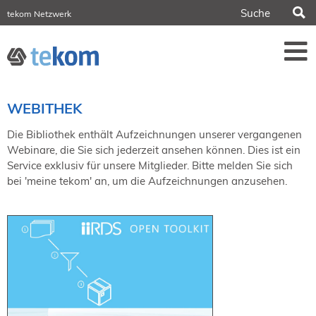
S
tekom Netzwerk
tekom Europe
iirds.org
tech-writer.info
Fachzeitschrift tcworld
Fachzeitschrift tk
Tagungen
WEBITHEK
NORDIC TechKomm Stockholm
18.-19. März 2027
Die Bibliothek enthält Aufzeichnungen unserer vergangenen
Webinare, die Sie sich jederzeit ansehen können. Dies ist ein
Information Energy
Service exklusiv für unsere Mitglieder. Bitte melden Sie sich
21.-23. April 2027 Online
bei 'meine tekom' an, um die Aufzeichnungen anzusehen.
tekom-Festival
7.-8. Mai 2026 in St. Leon-Rot
tcworld China
20.-21. Mai 2027 in Shanghai
Evolution of TC
2.-3. Juni 2026 in Sofia
FokusTag DPP
19. Juni 2026 in Wiesbaden