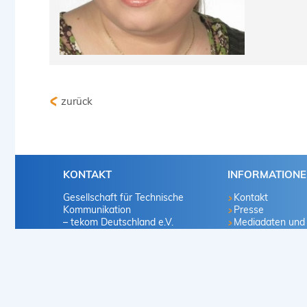
zurück
KONTAKT
INFORMATION
Gesellschaft für Technische
Kontakt
Kommunikation
Presse
– tekom Deutschland e.V.
Mediadaten und
Marketingvorscha
Heilbronner Straße 86
Infomaterialien
70191 Stuttgart
Mitglied werden
Deutschland
Karriere
Vertriebsproduk
+49 711 65704-0
info
@
tekom.org