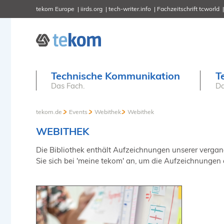
tekom Europe
iirds.org
tech-writer.info
Fachzeitschrift tcworld
Technische Kommunikation
T
Das Fach.
Da
tekom.de
Events
Webithek
Webithek
WEBITHEK
Die Bibliothek enthält Aufzeichnungen unserer vergange
Sie sich bei 'meine tekom' an, um die Aufzeichnungen