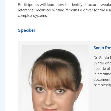
Participants will learn how to identify structural weak
reference. Technical writing remains a driver for the u
complex systems.
Speaker
Sonia Pa
Dr. Sonia 
Writer an
decade of 
in creatin
documenta
complexit