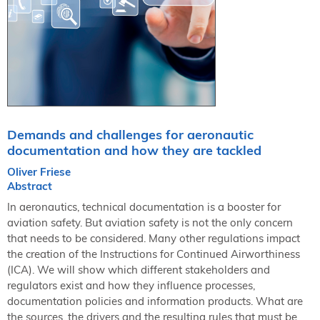
NORDIC TechKomm Kopenhagen
23.-24. September 2026
tekom-Jahrestagung 2026
10.-12. November, 2026 in Stuttgart
Mitglied werden
Expertenrat
Demands and challenges for aeronautic
Publikationen
documentation and how they are tackled
Stellenangebote
Oliver Friese
Stellengesuche
Abstract
Dienstleister
In aeronautics, technical documentation is a booster for
Regionalgruppen
aviation safety. But aviation safety is not the only concern
that needs to be considered. Many other regulations impact
Downloadbereich
the creation of the Instructions for Continued Airworthiness
(ICA). We will show which different stakeholders and
regulators exist and how they influence processes,
documentation policies and information products. What are
the sources, the drivers and the resulting rules that must be