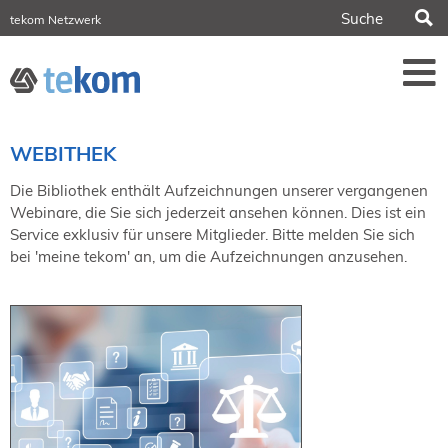
S
tekom Netzwerk
tekom Europe
iirds.org
tech-writer.info
Fachzeitschrift tcworld
Fachzeitschrift tk
Tagungen
WEBITHEK
NORDIC TechKomm Stockholm
18.-19. März 2027
Die Bibliothek enthält Aufzeichnungen unserer vergangenen
Webinare, die Sie sich jederzeit ansehen können. Dies ist ein
Information Energy
Service exklusiv für unsere Mitglieder. Bitte melden Sie sich
21.-23. April 2027 Online
bei 'meine tekom' an, um die Aufzeichnungen anzusehen.
tekom-Festival
7.-8. Mai 2026 in St. Leon-Rot
tcworld China
20.-21. Mai 2027 in Shanghai
Evolution of TC
2.-3. Juni 2026 in Sofia
FokusTag DPP
19. Juni 2026 in Wiesbaden