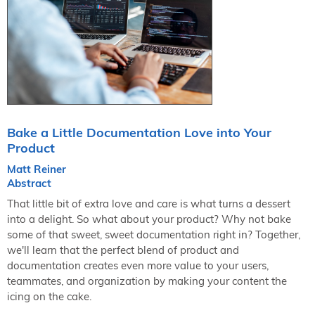
NORDIC TechKomm Kopenhagen
23.-24. September 2026
tekom-Jahrestagung 2026
10.-12. November, 2026 in Stuttgart
Mitglied werden
Expertenrat
Bake a Little Documentation Love into Your
Publikationen
Product
Stellenangebote
Matt Reiner
Stellengesuche
Abstract
Dienstleister
That little bit of extra love and care is what turns a dessert
Regionalgruppen
into a delight. So what about your product? Why not bake
some of that sweet, sweet documentation right in? Together,
Downloadbereich
we'll learn that the perfect blend of product and
documentation creates even more value to your users,
teammates, and organization by making your content the
icing on the cake.