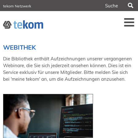
S
tekom Netzwerk
tekom Europe
iirds.org
tech-writer.info
Fachzeitschrift tcworld
Fachzeitschrift tk
Tagungen
WEBITHEK
NORDIC TechKomm Stockholm
18.-19. März 2027
Die Bibliothek enthält Aufzeichnungen unserer vergangenen
Webinare, die Sie sich jederzeit ansehen können. Dies ist ein
Information Energy
Service exklusiv für unsere Mitglieder. Bitte melden Sie sich
21.-23. April 2027 Online
bei 'meine tekom' an, um die Aufzeichnungen anzusehen.
tekom-Festival
7.-8. Mai 2026 in St. Leon-Rot
tcworld China
20.-21. Mai 2027 in Shanghai
Evolution of TC
2.-3. Juni 2026 in Sofia
FokusTag DPP
19. Juni 2026 in Wiesbaden