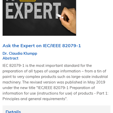
NORDIC TechKomm Kopenhagen
23.-24. September 2026
tekom-Jahrestagung 2026
10.-12. November, 2026 in Stuttgart
Mitglied werden
Ask the Expert on IEC/IEEE 82079-1
Expertenrat
Publikationen
Dr. Claudia Klumpp
Abstract
Stellenangebote
Stellengesuche
IEC 82079-1 is the most important standard for the
preparation of all types of usage information – from a tin of
Dienstleister
paint to very complex products such as large-scale industrial
Regionalgruppen
machinery. The revised version was published in May 2019
Downloadbereich
under the new title "IEC/IEEE 82079-1 Preparation of
information for use (instructions for use) of products - Part 1:
Principles and general requirements".
Details