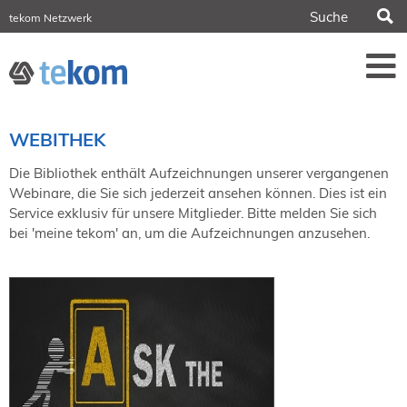
S
tekom Netzwerk
tekom Europe
iirds.org
tech-writer.info
Fachzeitschrift tcworld
Fachzeitschrift tk
Tagungen
WEBITHEK
NORDIC TechKomm Stockholm
18.-19. März 2027
Die Bibliothek enthält Aufzeichnungen unserer vergangenen
Webinare, die Sie sich jederzeit ansehen können. Dies ist ein
Information Energy
Service exklusiv für unsere Mitglieder. Bitte melden Sie sich
21.-23. April 2027 Online
bei 'meine tekom' an, um die Aufzeichnungen anzusehen.
tekom-Festival
7.-8. Mai 2026 in St. Leon-Rot
tcworld China
20.-21. Mai 2027 in Shanghai
Evolution of TC
2.-3. Juni 2026 in Sofia
FokusTag DPP
19. Juni 2026 in Wiesbaden