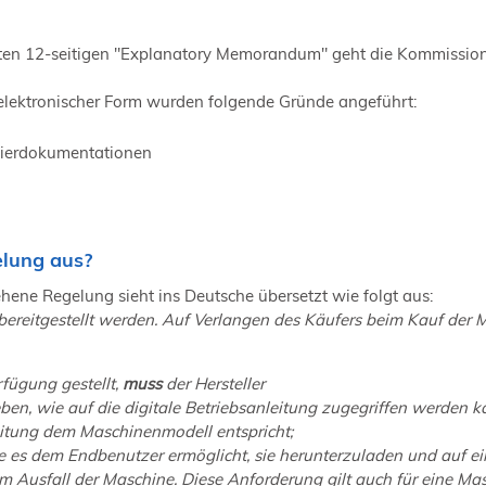
lten 12-seitigen "Explanatory Memorandum" geht die Kommission 
n elektronischer Form wurden folgende Gründe angeführt:
apierdokumentationen
elung aus?
sehene Regelung sieht ins Deutsche übersetzt wie folgt aus:
 bereitgestellt werden. Auf Verlangen des Käufers beim Kauf der
rfügung gestellt,
muss
der Hersteller
en, wie auf die digitale Betriebsanleitung zugegriffen werden k
eitung dem Maschinenmodell entspricht;
e es dem Endbenutzer ermöglicht, sie herunterzuladen und auf ei
m Ausfall der Maschine. Diese Anforderung gilt auch für eine Masc