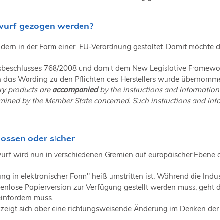
wurf gezogen werden?
ondern in der Form einer EU-Verordnung gestaltet. Damit möchte d
beschlusses 768/2008 und damit dem New Legislative Framework 
ch das Wording zu den Pflichten des Herstellers wurde übernomm
ery products are
accompanied
by the instructions and information 
mined by the Member State concerned. Such instructions and infor
lossen oder sicher
rf wird nun in verschiedenen Gremien auf europäischer Ebene d
ung in elektronischer Form" heiß umstritten ist. Während die Indu
enlose Papierversion zur Verfügung gestellt werden muss, geht 
einfordern muss.
tzt zeigt sich aber eine richtungsweisende Änderung im Denken 