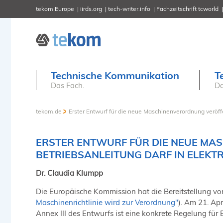
tekom Europe
iirds.org
tech-writer.info
Fachzeitschrift tcworld
Technische Kommunikation
T
Das Fach.
Da
tekom.de
Erster Entwurf für die neue Maschinenverordnung veröffe
ERSTER ENTWURF FÜR DIE NEUE MA
BETRIEBSANLEITUNG DARF IN ELEKT
Dr. Claudia Klumpp
Die Europäische Kommission hat die Bereitstellung von
Maschinenrichtlinie wird zur Verordnung"
). Am 21. Ap
Annex III des Entwurfs ist eine konkrete Regelung für 