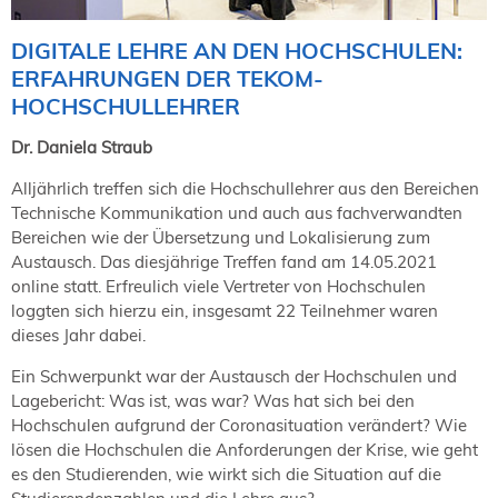
NORDIC TechKomm Kopenhagen
23.-24. September 2026
DIGITALE LEHRE AN DEN HOCHSCHULEN:
tekom-Jahrestagung 2026
ERFAHRUNGEN DER TEKOM-
10.-12. November, 2026 in Stuttgart
HOCHSCHULLEHRER
Dr. Daniela Straub
Mitglied werden
Alljährlich treffen sich die Hochschullehrer aus den Bereichen
Expertenrat
Technische Kommunikation und auch aus fachverwandten
Publikationen
Bereichen wie der Übersetzung und Lokalisierung zum
Stellenangebote
Austausch. Das diesjährige Treffen fand am 14.05.2021
online statt. Erfreulich viele Vertreter von Hochschulen
Stellengesuche
loggten sich hierzu ein, insgesamt 22 Teilnehmer waren
Dienstleister
dieses Jahr dabei.
Regionalgruppen
Downloadbereich
Ein Schwerpunkt war der Austausch der Hochschulen und
Lagebericht: Was ist, was war? Was hat sich bei den
Hochschulen aufgrund der Coronasituation verändert? Wie
lösen die Hochschulen die Anforderungen der Krise, wie geht
es den Studierenden, wie wirkt sich die Situation auf die