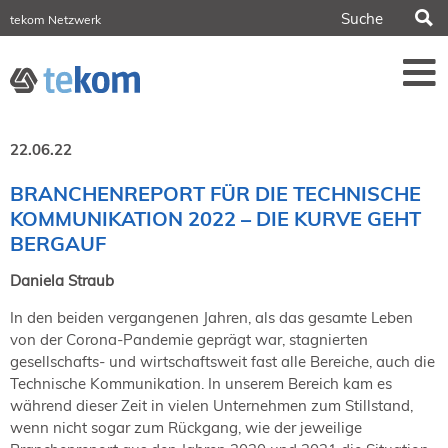
S
tekom Netzwerk
tekom Europe
iirds.org
tech-writer.info
Fachzeitschrift tcworld
Fachzeitschrift tk
Tagungen
22.06.22
NORDIC TechKomm Stockholm
18.-19. März 2027
BRANCHENREPORT FÜR DIE TECHNISCHE
KOMMUNIKATION 2022 – DIE KURVE GEHT
Information Energy
21.-23. April 2027 Online
BERGAUF
tekom-Festival
Daniela Straub
7.-8. Mai 2026 in St. Leon-Rot
tcworld China
In den beiden vergangenen Jahren, als das gesamte Leben
20.-21. Mai 2027 in Shanghai
von der Corona-Pandemie geprägt war, stagnierten
gesellschafts- und wirtschaftsweit fast alle Bereiche, auch die
Evolution of TC
2.-3. Juni 2026 in Sofia
Technische Kommunikation. In unserem Bereich kam es
während dieser Zeit in vielen Unternehmen zum Stillstand,
FokusTag DPP
wenn nicht sogar zum Rückgang, wie der jeweilige
19. Juni 2026 in Wiesbaden