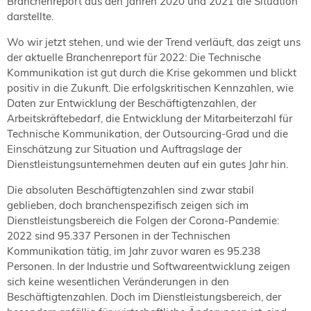
Branchenreport aus den Jahren 2020 und 2021 die Situation
NORDIC TechKomm Kopenhagen
darstellte.
23.-24. September 2026
tekom-Jahrestagung 2026
Wo wir jetzt stehen, und wie der Trend verläuft, das zeigt uns
10.-12. November, 2026 in Stuttgart
der aktuelle Branchenreport für 2022: Die Technische
Kommunikation ist gut durch die Krise gekommen und blickt
positiv in die Zukunft. Die erfolgskritischen Kennzahlen, wie
Daten zur Entwicklung der Beschäftigtenzahlen, der
Mitglied werden
Arbeitskräftebedarf, die Entwicklung der Mitarbeiterzahl für
Expertenrat
Technische Kommunikation, der Outsourcing-Grad und die
Publikationen
Einschätzung zur Situation und Auftragslage der
Stellenangebote
Dienstleistungsunternehmen deuten auf ein gutes Jahr hin.
Stellengesuche
Die absoluten Beschäftigtenzahlen sind zwar stabil
Dienstleister
geblieben, doch branchenspezifisch zeigen sich im
Regionalgruppen
Dienstleistungsbereich die Folgen der Corona-Pandemie:
Downloadbereich
2022 sind 95.337 Personen in der Technischen
Kommunikation tätig, im Jahr zuvor waren es 95.238
Personen. In der Industrie und Softwareentwicklung zeigen
sich keine wesentlichen Veränderungen in den
Beschäftigtenzahlen. Doch im Dienstleistungsbereich, der