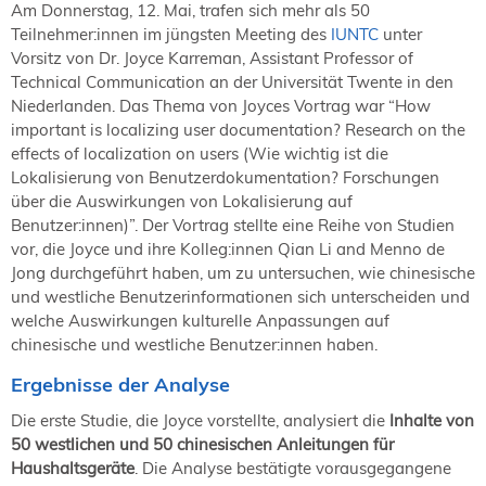
Am Donnerstag, 12. Mai, trafen sich mehr als 50
NORDIC TechKomm Kopenhagen
23.-24. September 2026
Teilnehmer:innen im jüngsten Meeting des
IUNTC
unter
Vorsitz von Dr. Joyce Karreman, Assistant Professor of
tekom-Jahrestagung 2026
Technical Communication an der Universität Twente in den
10.-12. November, 2026 in Stuttgart
Niederlanden. Das Thema von Joyces Vortrag war “How
important is localizing user documentation? Research on the
effects of localization on users (Wie wichtig ist die
Mitglied werden
Lokalisierung von Benutzerdokumentation? Forschungen
Expertenrat
über die Auswirkungen von Lokalisierung auf
Publikationen
Benutzer:innen)”. Der Vortrag stellte eine Reihe von Studien
vor, die Joyce und ihre Kolleg:innen Qian Li and Menno de
Stellenangebote
Jong durchgeführt haben, um zu untersuchen, wie chinesische
Stellengesuche
und westliche Benutzerinformationen sich unterscheiden und
Dienstleister
welche Auswirkungen kulturelle Anpassungen auf
Regionalgruppen
chinesische und westliche Benutzer:innen haben.
Downloadbereich
Ergebnisse der Analyse
Die erste Studie, die Joyce vorstellte, analysiert die
Inhalte von
50 westlichen und 50 chinesischen Anleitungen für
Haushaltsgeräte
. Die Analyse bestätigte vorausgegangene