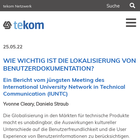
S
tekom Netzwerk
tekom Europe
iirds.org
tech-writer.info
Fachzeitschrift tcworld
Fachzeitschrift tk
Tagungen
25.05.22
NORDIC TechKomm Stockholm
18.-19. März 2027
WIE WICHTIG IST DIE LOKALISIERUNG VON
BENUTZERDOKUMENTATION?
Information Energy
21.-23. April 2027 Online
Ein Bericht vom jüngsten Meeting des
tekom-Festival
International University Network in Technical
7.-8. Mai 2026 in St. Leon-Rot
Communication (IUNTC)
tcworld China
20.-21. Mai 2027 in Shanghai
Yvonne Cleary, Daniela Straub
Evolution of TC
Die Globalisierung in den Märkten für technische Produkte
2.-3. Juni 2026 in Sofia
macht es unabdingbar, die Auswirkungen kultureller
FokusTag DPP
Unterschiede auf die Benutzerfreundlichkeit und die User
19. Juni 2026 in Wiesbaden
Experience von Benutzerinformationen zu berücksichtigen.