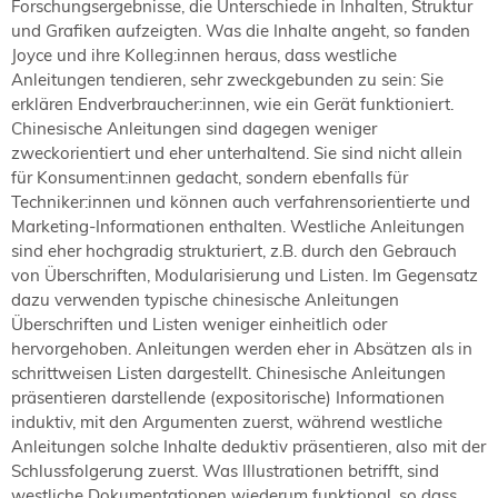
Forschungsergebnisse, die Unterschiede in Inhalten, Struktur
und Grafiken aufzeigten. Was die Inhalte angeht, so fanden
Joyce und ihre Kolleg:innen heraus, dass westliche
Anleitungen tendieren, sehr zweckgebunden zu sein: Sie
erklären Endverbraucher:innen, wie ein Gerät funktioniert.
Chinesische Anleitungen sind dagegen weniger
zweckorientiert und eher unterhaltend. Sie sind nicht allein
für Konsument:innen gedacht, sondern ebenfalls für
Techniker:innen und können auch verfahrensorientierte und
Marketing-Informationen enthalten. Westliche Anleitungen
sind eher hochgradig strukturiert, z.B. durch den Gebrauch
von Überschriften, Modularisierung und Listen. Im Gegensatz
dazu verwenden typische chinesische Anleitungen
Überschriften und Listen weniger einheitlich oder
hervorgehoben. Anleitungen werden eher in Absätzen als in
schrittweisen Listen dargestellt. Chinesische Anleitungen
präsentieren darstellende (expositorische) Informationen
induktiv, mit den Argumenten zuerst, während westliche
Anleitungen solche Inhalte deduktiv präsentieren, also mit der
Schlussfolgerung zuerst. Was Illustrationen betrifft, sind
westliche Dokumentationen wiederum funktional, so dass