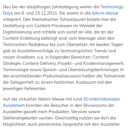
NORDIC TechKomm Kopenhagen
Neu bei der diesjährigen Jahrestagung waren die
Technology
23.-24. September 2026
Days
am 8. und 15.11.2021. Sie waren in die
tekom-Messe
tekom-Jahrestagung 2026
integriert. Den thematischen Schwerpunkt bildete hier die
10.-12. November, 2026 in Stuttgart
Gestaltung von Content-Prozessen im Wandel der
Digitalisierung und richtete sich somit an alle, die an der
Content-Erstellung beteiligt sind: vom Manager über den
Mitglied werden
Technischen Redakteur bis zum Übersetzer. An beiden Tagen
gab es Ausstellervorträge zu technologischen Trends und
Expertenrat
neuen Ansätzen, u.a. in folgenden Bereichen: Content-
Publikationen
Strategie, Content-Delivery, Projekt- und Kostenmanagement,
Stellenangebote
Terminologie sowie Sprach- und Übersetzungstechnologie. In
Stellengesuche
der anschließenden Podiumsdiskussion hatten die Teilnehmer
Dienstleister
die Gelegenheit zu einem fachlichen Austausch mit den
jeweiligen Referenten.
Regionalgruppen
Downloadbereich
Auf der virtuellen tekom-Messe mit rund
50 internationalen
Ausstellern
konnten die Besucher in den Showrooms der
Aussteller gezielt nach Produkten, Services sowie
Stellenangeboten suchen. Gleichzeitig nutzen sie dort die
Möglichkeit, auch persönliche Gespräche mit den Aussteller