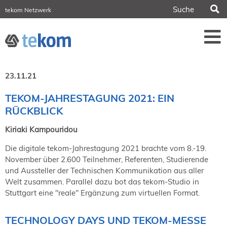
S
tekom Netzwerk
tekom Europe
iirds.org
tech-writer.info
Fachzeitschrift tcworld
Fachzeitschrift tk
Tagungen
23.11.21
NORDIC TechKomm Stockholm
18.-19. März 2027
TEKOM-JAHRESTAGUNG 2021: EIN
RÜCKBLICK
Information Energy
21.-23. April 2027 Online
Kiriaki Kampouridou
tekom-Festival
7.-8. Mai 2026 in St. Leon-Rot
Die digitale tekom-Jahrestagung 2021 brachte vom 8.-19.
tcworld China
November über 2.600 Teilnehmer, Referenten, Studierende
20.-21. Mai 2027 in Shanghai
und Aussteller der Technischen Kommunikation aus aller
Welt zusammen. Parallel dazu bot das tekom-Studio in
Evolution of TC
2.-3. Juni 2026 in Sofia
Stuttgart eine "reale" Ergänzung zum virtuellen Format.
FokusTag DPP
19. Juni 2026 in Wiesbaden
TECHNOLOGY DAYS UND TEKOM-MESSE