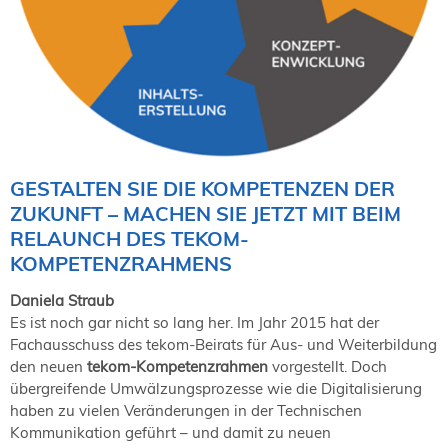
NORDIC TechKomm Kopenhagen
23.-24. September 2026
tekom-Jahrestagung 2026
10.-12. November, 2026 in Stuttgart
Mitglied werden
Expertenrat
GESTALTEN SIE DIE KOMPETENZEN DER
Publikationen
ZUKUNFT – MACHEN SIE JETZT MIT BEIM
Stellenangebote
RELAUNCH DES TEKOM-
Stellengesuche
KOMPETENZRAHMENS
Dienstleister
Daniela Straub
Regionalgruppen
Es ist noch gar nicht so lang her. Im Jahr 2015 hat der
Downloadbereich
Fachausschuss des tekom-Beirats für Aus- und Weiterbildung
den neuen
tekom-Kompetenzrahmen
vorgestellt. Doch
übergreifende Umwälzungsprozesse wie die Digitalisierung
haben zu vielen Veränderungen in der Technischen
Kommunikation geführt – und damit zu neuen