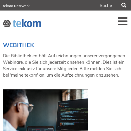
S
tekom Netzwerk
tekom Europe
iirds.org
tech-writer.info
Fachzeitschrift tcworld
Fachzeitschrift tk
Tagungen
WEBITHEK
NORDIC TechKomm Stockholm
18.-19. März 2027
Die Bibliothek enthält Aufzeichnungen unserer vergangenen
Webinare, die Sie sich jederzeit ansehen können. Dies ist ein
Information Energy
Service exklusiv für unsere Mitglieder. Bitte melden Sie sich
21.-23. April 2027 Online
bei 'meine tekom' an, um die Aufzeichnungen anzusehen.
tekom-Festival
7.-8. Mai 2026 in St. Leon-Rot
tcworld China
20.-21. Mai 2027 in Shanghai
Evolution of TC
2.-3. Juni 2026 in Sofia
FokusTag DPP
19. Juni 2026 in Wiesbaden