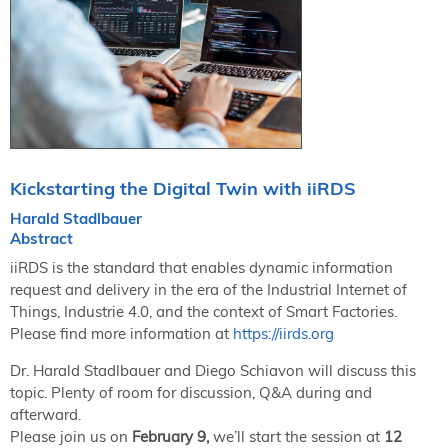
NORDIC TechKomm Kopenhagen
23.-24. September 2026
tekom-Jahrestagung 2026
10.-12. November, 2026 in Stuttgart
Mitglied werden
Expertenrat
Kickstarting the Digital Twin with iiRDS
Publikationen
Harald Stadlbauer
Stellenangebote
Abstract
Stellengesuche
iiRDS is the standard that enables dynamic information
Dienstleister
request and delivery in the era of the Industrial Internet of
Regionalgruppen
Things, Industrie 4.0, and the context of Smart Factories.
Please find more information at
https://iirds.org
Downloadbereich
Dr. Harald Stadlbauer and Diego Schiavon will discuss this
topic. Plenty of room for discussion, Q&A during and
afterward.
Please join us on
February 9,
we’ll start the session at
12