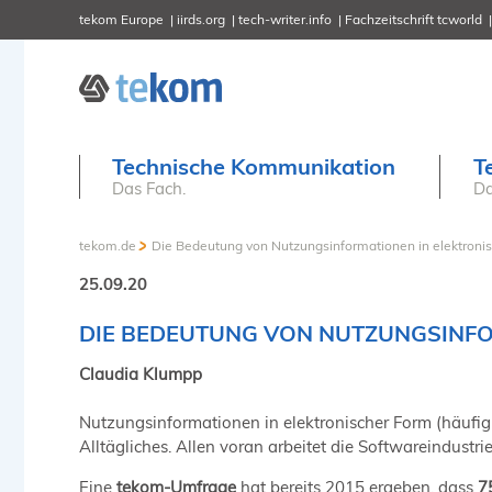
tekom Europe
iirds.org
tech-writer.info
Fachzeitschrift tcworld
Technische Kommunikation
T
Das Fach.
Da
tekom.de
Die Bedeutung von Nutzungsinformationen in elektroni
25.09.20
DIE BEDEUTUNG VON NUTZUNGSINFO
Claudia Klumpp
Nutzungsinformationen in elektronischer Form (häufig
Alltägliches. Allen voran arbeitet die Softwareindustr
Eine
tekom-Umfrage
hat bereits 2015 ergeben, dass
7