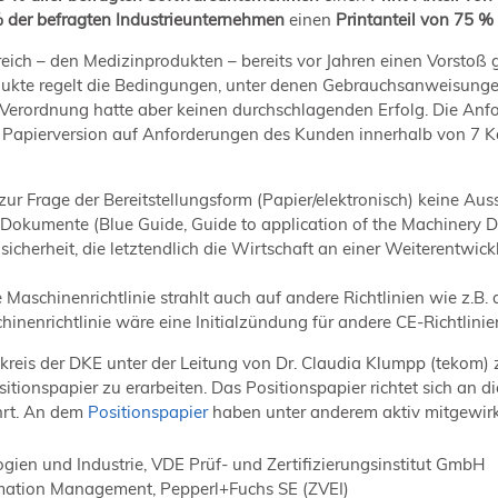
 der befragten Industrieunternehmen
einen
Printanteil von 75 %
reich – den Medizinprodukten – bereits vor Jahren einen Vorstoß
kte regelt die Bedingungen, unter denen Gebrauchsanweisungen 
e Verordnung hatte aber keinen durchschlagenden Erfolg. Die An
Papierversion auf Anforderungen des Kunden innerhalb von 7 Kale
 zur Frage der Bereitstellungsform (Papier/elektronisch) keine Aus
Dokumente (Blue Guide, Guide to application of the Machinery Di
icherheit, die letztendlich die Wirtschaft an einer Weiterentwick
 Maschinenrichtlinie strahlt auch auf andere Richtlinien wie z.B
hinenrichtlinie wäre eine Initialzündung für andere CE-Richtlinie
skreis der DKE unter der Leitung von Dr. Claudia Klumpp (tekom)
nspapier zu erarbeiten. Das Positionspapier richtet sich an die P
ührt. An dem
Positionspapier
haben unter anderem aktiv mitgewirk
gien und Industrie, VDE Prüf- und Zertifizierungsinstitut GmbH
rmation Management, Pepperl+Fuchs SE (ZVEI)