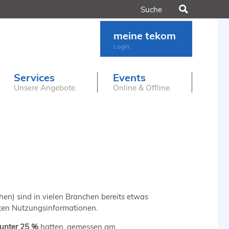
Suchen
meine tekom
Login.
Services
Events
Unsere Angebote.
Online & Offline.
en) sind in vielen Branchen bereits etwas
llten Nutzungsinformationen.
 unter 25 %
hatten, gemessen am