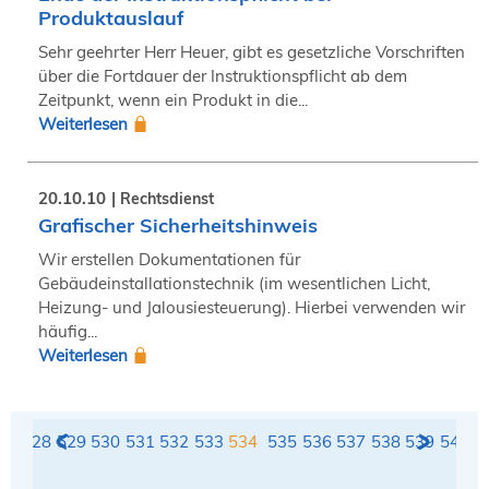
Produktauslauf
Sehr geehrter Herr Heuer, gibt es gesetzliche Vorschriften
über die Fortdauer der Instruktionspflicht ab dem
Zeitpunkt, wenn ein Produkt in die...
Weiterlesen
20.10.10
Rechtsdienst
Grafischer Sicherheitshinweis
Wir erstellen Dokumentationen für
Gebäudeinstallationstechnik (im wesentlichen Licht,
Heizung- und Jalousiesteuerung). Hierbei verwenden wir
häufig...
Weiterlesen
27
528
529
530
531
532
533
534
535
536
537
538
539
540
5