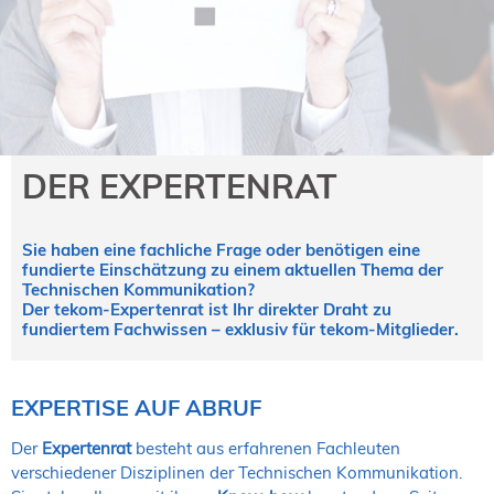
NORDIC TechKomm Kopenhagen
23.-24. September 2026
tekom-Jahrestagung 2026
10.-12. November, 2026 in Stuttgart
Mitglied werden
DER EXPERTENRAT
Expertenrat
Publikationen
Sie haben eine fachliche Frage oder benötigen eine
Stellenangebote
fundierte Einschätzung zu einem aktuellen Thema der
Stellengesuche
Technischen Kommunikation?
Der tekom-Expertenrat ist Ihr direkter Draht zu
Dienstleister
fundiertem Fachwissen – exklusiv für tekom-Mitglieder.
Regionalgruppen
Downloadbereich
EXPERTISE AUF ABRUF
Der
Expertenrat
besteht aus erfahrenen Fachleuten
verschiedener Disziplinen der Technischen Kommunikation.