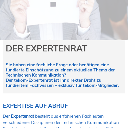
NORDIC TechKomm Kopenhagen
23.-24. September 2026
tekom-Jahrestagung 2026
10.-12. November, 2026 in Stuttgart
Mitglied werden
DER EXPERTENRAT
Expertenrat
Publikationen
Sie haben eine fachliche Frage oder benötigen eine
Stellenangebote
fundierte Einschätzung zu einem aktuellen Thema der
Stellengesuche
Technischen Kommunikation?
Der tekom-Expertenrat ist Ihr direkter Draht zu
Dienstleister
fundiertem Fachwissen – exklusiv für tekom-Mitglieder.
Regionalgruppen
Downloadbereich
EXPERTISE AUF ABRUF
Der
Expertenrat
besteht aus erfahrenen Fachleuten
verschiedener Disziplinen der Technischen Kommunikation.