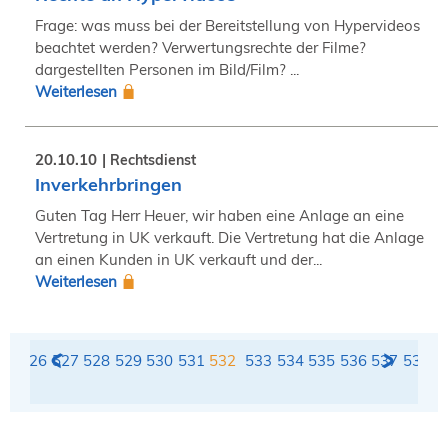
Frage: was muss bei der Bereitstellung von Hypervideos
beachtet werden? Verwertungsrechte der Filme?
dargestellten Personen im Bild/Film? ...
Weiterlesen
20.10.10
Rechtsdienst
Inverkehrbringen
Guten Tag Herr Heuer, wir haben eine Anlage an eine
Vertretung in UK verkauft. Die Vertretung hat die Anlage
an einen Kunden in UK verkauft und der...
Weiterlesen
25
526
527
528
529
530
531
532
533
534
535
536
537
538
5