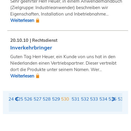
Sehr geehrter Herr Heuer, in einem Anwenderhandbuch
(Zielgruppe: Industrieanwender) beschreiben wir
Eigenschaften, Installation und Inbetriebnahme...
Weiterlesen
20.10.10
Rechtsdienst
Inverkehrbringer
Guten Tag Herr Heuer, ein Kunde von uns hat in den
Niederlanden einen Vertriebspartner. Dieser vertreibt
dort die Produkte unter seinem Namen. Wer...
Weiterlesen
23
524
525
526
527
528
529
530
531
532
533
534
535
536
5