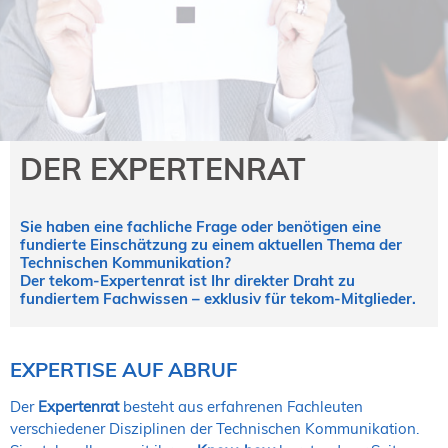
NORDIC TechKomm Kopenhagen
23.-24. September 2026
tekom-Jahrestagung 2026
10.-12. November, 2026 in Stuttgart
Mitglied werden
DER EXPERTENRAT
Expertenrat
Publikationen
Sie haben eine fachliche Frage oder benötigen eine
Stellenangebote
fundierte Einschätzung zu einem aktuellen Thema der
Stellengesuche
Technischen Kommunikation?
Der tekom-Expertenrat ist Ihr direkter Draht zu
Dienstleister
fundiertem Fachwissen – exklusiv für tekom-Mitglieder.
Regionalgruppen
Downloadbereich
EXPERTISE AUF ABRUF
Der
Expertenrat
besteht aus erfahrenen Fachleuten
verschiedener Disziplinen der Technischen Kommunikation.