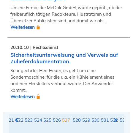
Unsere Firma, die MeDok GmbH, wurde geprüft, ob die
freiberuflich tätigen Redakteure, Illustratoren und
Übersetzer Publizisten sind und damit wir als...
Weiterlesen
20.10.10
Rechtsdienst
Sicherheitsunterweisung und Verweis auf
Zulieferdokumentation.
Sehr geehrter Herr Heuer, es geht um eine
Sondermaschine, für die u.a. ein Kühlelement eines
anderen Herstellers verbaut wurde. Der Anwender
kommt...
Weiterlesen
20
521
522
523
524
525
526
527
528
529
530
531
532
533
5