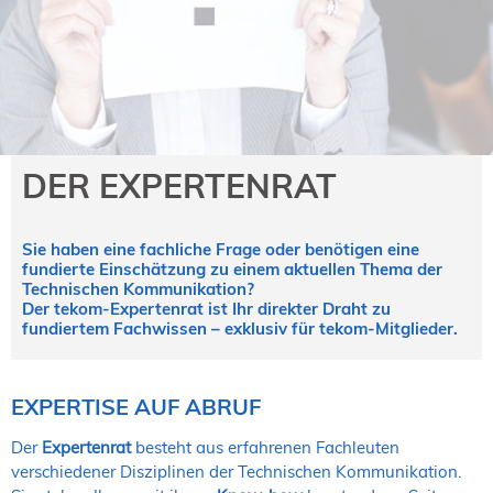
NORDIC TechKomm Kopenhagen
23.-24. September 2026
tekom-Jahrestagung 2026
10.-12. November, 2026 in Stuttgart
Mitglied werden
DER EXPERTENRAT
Expertenrat
Publikationen
Sie haben eine fachliche Frage oder benötigen eine
Stellenangebote
fundierte Einschätzung zu einem aktuellen Thema der
Stellengesuche
Technischen Kommunikation?
Der tekom-Expertenrat ist Ihr direkter Draht zu
Dienstleister
fundiertem Fachwissen – exklusiv für tekom-Mitglieder.
Regionalgruppen
Downloadbereich
EXPERTISE AUF ABRUF
Der
Expertenrat
besteht aus erfahrenen Fachleuten
verschiedener Disziplinen der Technischen Kommunikation.