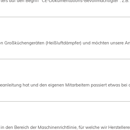
 öfters auf den Begriff "CE-Dokumentations-Bevollmächtigter". Z.B
r von Großküchengeräten (Heißluftdämpfer) und möchten unsere An
anleitung hat und den eigenen Mitarbeitern passiert etwas bei d
 in den Bereich der Maschinenrichtlinie, für welche wir Hersteller