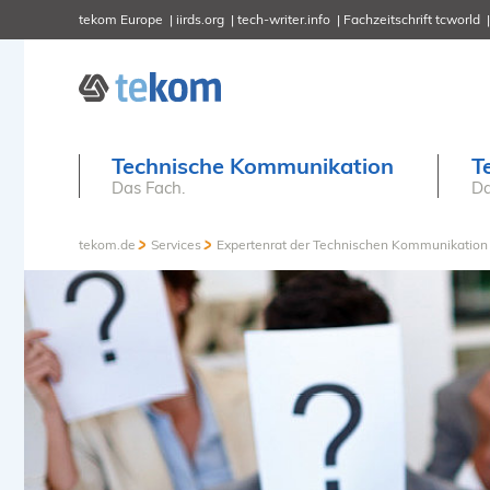
tekom Europe
iirds.org
tech-writer.info
Fachzeitschrift tcworld
Technische Kommunikation
T
Das Fach.
Da
tekom.de
Services
Expertenrat der Technischen Kommunikation