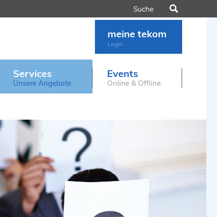
Suchen
meine tekom
Login.
Services
Events
Unsere Angebote.
Online & Offline.