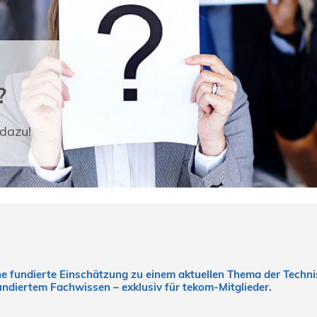
?
dazu!
ine fundierte Einschätzung zu einem aktuellen Thema der Tech
fundiertem Fachwissen – exklusiv für tekom-Mitglieder.