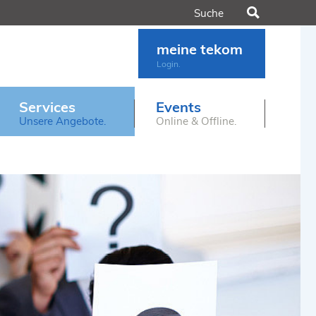
Suchen
meine tekom
Login.
Services
Events
Unsere Angebote.
Online & Offline.