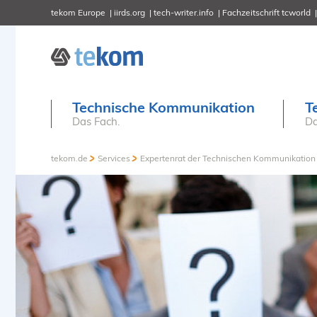
tekom Europe
iirds.org
tech-writer.info
Fachzeitschrift tcworld
Technische Kommunikation
T
Das Fach.
Da
tekom.de
Services
Expertenrat der Technischen Kommunikation