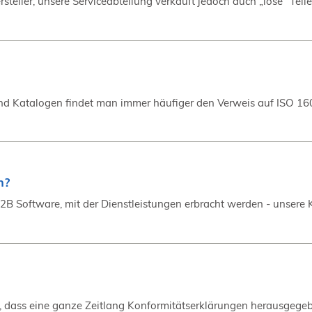
ller, unsere Serviceabteilung verkauft jedoch auch „lose“ Teile (Er
und Katalogen findet man immer häufiger den Verweis auf ISO 16
n?
B2B Software, mit der Dienstleistungen erbracht werden - unsere 
lt, dass eine ganze Zeitlang Konformitätserklärungen herausgegeb