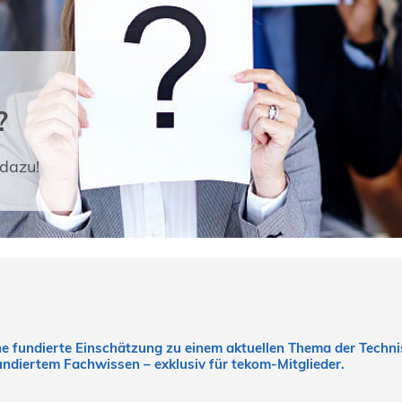
?
dazu!
ine fundierte Einschätzung zu einem aktuellen Thema der Tech
fundiertem Fachwissen – exklusiv für tekom-Mitglieder.