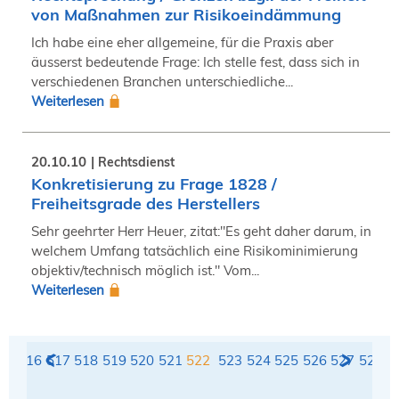
von Maßnahmen zur Risikoeindämmung
Ich habe eine eher allgemeine, für die Praxis aber
äusserst bedeutende Frage: Ich stelle fest, dass sich in
verschiedenen Branchen unterschiedliche...
Weiterlesen
20.10.10
Rechtsdienst
Konkretisierung zu Frage 1828 /
Freiheitsgrade des Herstellers
Sehr geehrter Herr Heuer, zitat:"Es geht daher darum, in
welchem Umfang tatsächlich eine Risikominimierung
objektiv/technisch möglich ist." Vom...
Weiterlesen
15
516
517
518
519
520
521
522
523
524
525
526
527
528
5