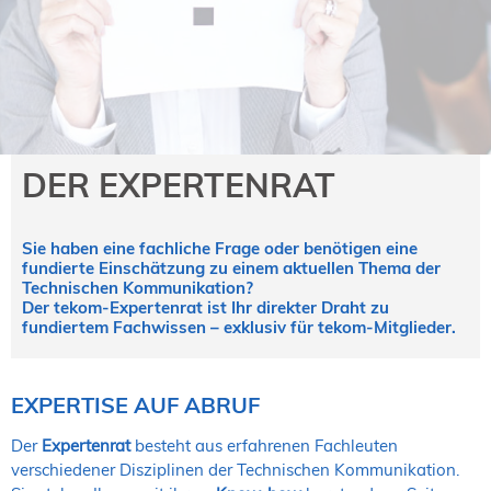
NORDIC TechKomm Kopenhagen
23.-24. September 2026
tekom-Jahrestagung 2026
10.-12. November, 2026 in Stuttgart
Mitglied werden
DER EXPERTENRAT
Expertenrat
Publikationen
Sie haben eine fachliche Frage oder benötigen eine
Stellenangebote
fundierte Einschätzung zu einem aktuellen Thema der
Stellengesuche
Technischen Kommunikation?
Der tekom-Expertenrat ist Ihr direkter Draht zu
Dienstleister
fundiertem Fachwissen – exklusiv für tekom-Mitglieder.
Regionalgruppen
Downloadbereich
EXPERTISE AUF ABRUF
Der
Expertenrat
besteht aus erfahrenen Fachleuten
verschiedener Disziplinen der Technischen Kommunikation.