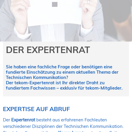
NORDIC TechKomm Kopenhagen
23.-24. September 2026
tekom-Jahrestagung 2026
10.-12. November, 2026 in Stuttgart
Mitglied werden
DER EXPERTENRAT
Expertenrat
Publikationen
Sie haben eine fachliche Frage oder benötigen eine
Stellenangebote
fundierte Einschätzung zu einem aktuellen Thema der
Stellengesuche
Technischen Kommunikation?
Der tekom-Expertenrat ist Ihr direkter Draht zu
Dienstleister
fundiertem Fachwissen – exklusiv für tekom-Mitglieder.
Regionalgruppen
Downloadbereich
EXPERTISE AUF ABRUF
Der
Expertenrat
besteht aus erfahrenen Fachleuten
verschiedener Disziplinen der Technischen Kommunikation.