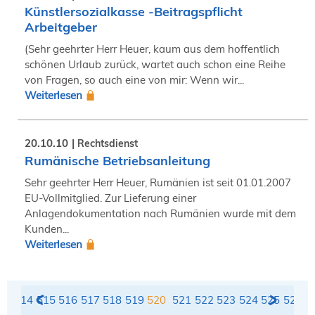
Künstlersozialkasse -Beitragspflicht
Arbeitgeber
(Sehr geehrter Herr Heuer, kaum aus dem hoffentlich
schönen Urlaub zurück, wartet auch schon eine Reihe
von Fragen, so auch eine von mir: Wenn wir...
Weiterlesen
20.10.10
Rechtsdienst
Rumänische Betriebsanleitung
Sehr geehrter Herr Heuer, Rumänien ist seit 01.01.2007
EU-Vollmitglied. Zur Lieferung einer
Anlagendokumentation nach Rumänien wurde mit dem
Kunden...
Weiterlesen
13
514
515
516
517
518
519
520
521
522
523
524
525
526
5