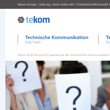
tekom Europe
iirds.org
tech-writer.info
Fachzeitschrift tcworld
Technische Kommunikation
T
Das Fach.
Da
tekom.de
Services
Expertenrat der Technischen Kommunikation