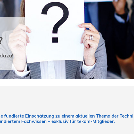
?
dazu!
ine fundierte Einschätzung zu einem aktuellen Thema der Tech
fundiertem Fachwissen – exklusiv für tekom-Mitglieder.