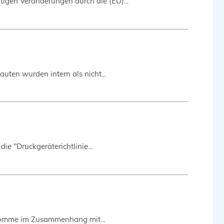
tigen Veränderungen durch die (EU)...
ten wurden intern als nicht...
e "Druckgeräterichtlinie...
d komme im Zusammenhang mit...