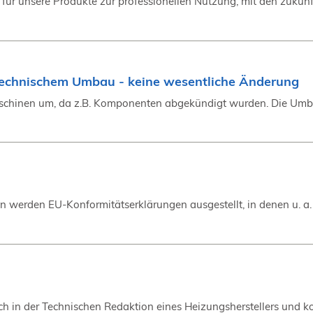
 für unsere Produkte zur professionellen Nutzung, mit den zukünf
technischem Umbau - keine wesentliche Änderung
Maschinen um, da z.B. Komponenten abgekündigt wurden. Die Umbau
werden EU-Konformitätserklärungen ausgestellt, in denen u. a. di
e ich in der Technischen Redaktion eines Heizungsherstellers un