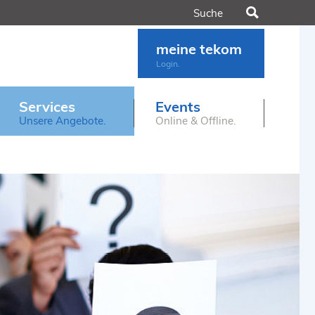
Suchen
meine tekom
Login.
Services
Events
Unsere Angebote.
Online & Offline.