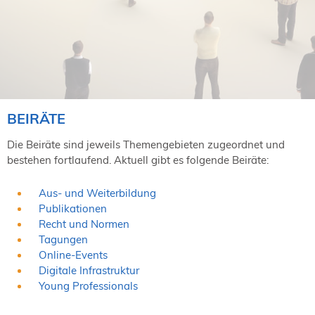
NORDIC TechKomm Kopenhagen
23.-24. September 2026
tekom-Jahrestagung 2026
10.-12. November, 2026 in Stuttgart
Mitglied werden
BEIRÄTE
Expertenrat
Die Beiräte sind jeweils Themengebieten zugeordnet und
Publikationen
bestehen fortlaufend. Aktuell gibt es folgende Beiräte:
Stellenangebote
Stellengesuche
Aus- und Weiterbildung
Dienstleister
Publikationen
Regionalgruppen
Recht und Normen
Downloadbereich
Tagungen
Online-Events
Digitale Infrastruktur
Young Professionals