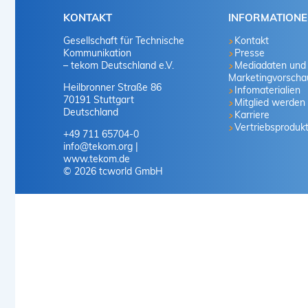
KONTAKT
INFORMATION
Gesellschaft für Technische
Kontakt
Kommunikation
Presse
– tekom Deutschland e.V.
Mediadaten und
Marketingvorscha
Heilbronner Straße 86
Infomaterialien
70191 Stuttgart
Mitglied werden
Deutschland
Karriere
Vertriebsproduk
+49 711 65704-0
info
@
tekom.org
www.tekom.de
© 2026 tcworld GmbH