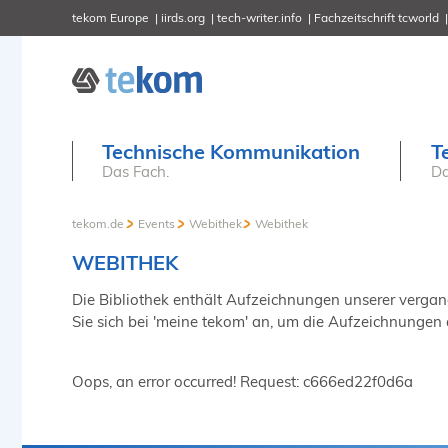
tekom Europe
iirds.org
tech-writer.info
Fachzeitschrift tcworld
Technische Kommunikation
T
Das Fach.
Da
tekom.de
Events
Webithek
Webithek
WEBITHEK
Die Bibliothek enthält Aufzeichnungen unserer vergange
Sie sich bei 'meine tekom' an, um die Aufzeichnungen
Oops, an error occurred! Request: c666ed22f0d6a